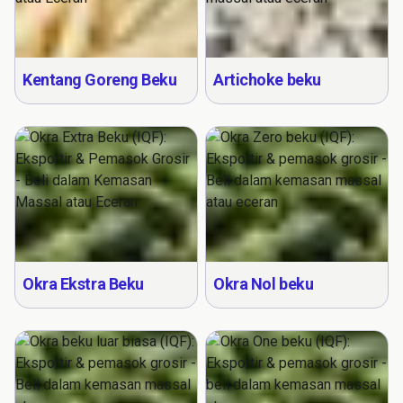
Kentang Goreng Beku
Artichoke beku
Okra Ekstra Beku
Okra Nol beku