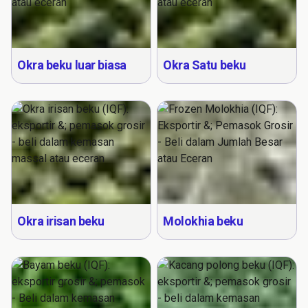
Okra beku luar biasa
Okra Satu beku
Okra irisan beku
Molokhia beku