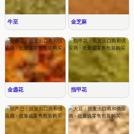
牛至
金芝麻
金盏花
指甲花