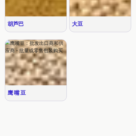
胡芦巴
大豆
鹰 嘴 豆