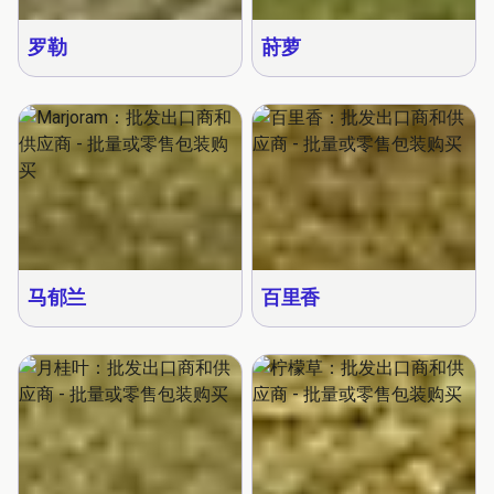
罗勒
莳萝
马郁兰
百里香