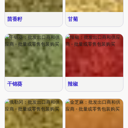
茴香籽
甘菊
干锦葵
辣椒