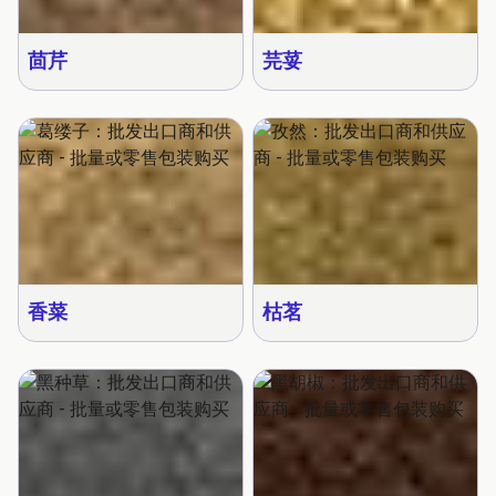
茴芹
芫荽
香菜
枯茗