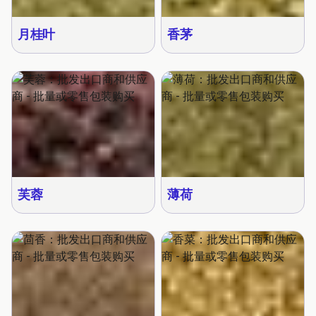
月桂叶
香茅
芙蓉
薄荷