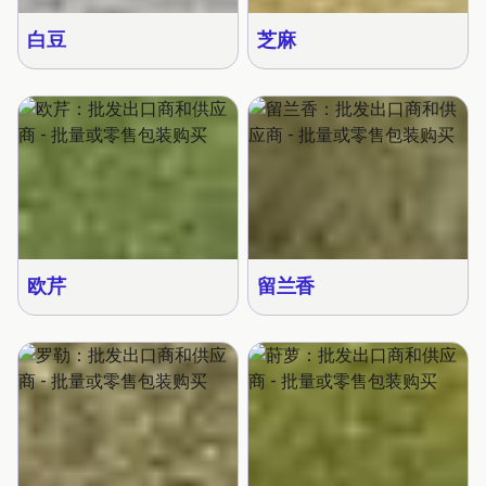
白豆
芝麻
欧芹
留兰香